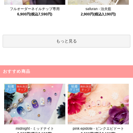
フルオーダーネイルチップ専用
safuran - 泊夫藍
6,900円(税込7,590円)
2,900円(税込3,190円)
もっと見る
おすすめ商品
midnight - ミッドナイト
pink epidote - ピンクエピドート