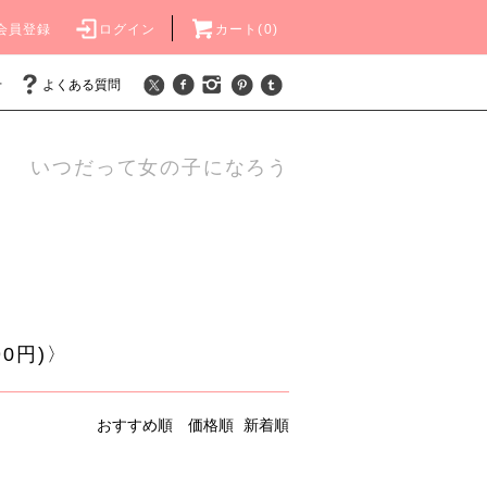
会員登録
ログイン
カート(0)
せ
よくある質問
いつだって女の子になろう
0円)〉
おすすめ順
価格順
新着順