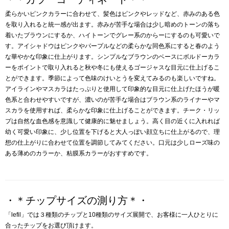
柔らかいピンクカラーに合わせて、髪色はピンクやレッドなど、赤みのある色
を取り入れると統一感が出ます。赤みが苦手な場合は少し暗めのトーンの落ち
着いたブラウンにするか、ハイトーンでグレー系のからーにするのも可愛いで
す。アイシャドウはピンクやパープルなどの柔らかな同色系にすると春のよう
な華やかな印象に仕上がります。シンプルなブラウンのベースにボルドーカラ
ーをポイントで取り入れると秋や冬にも使えるゴージャスな目元に仕上げるこ
とができます。季節によって色味のけいとうを変えてみるのも楽しいですね。
アイラインやマスカラはたっぷりと使用して印象的な目元に仕上げたほうが暖
色系と合わせやすいですが、濃いのが苦手な場合はブラウン系のライナーやマ
スカラを使用すれば、柔らかな印象に仕上げることができます。チーク・リッ
プは自然な血色感を意識して健康的に魅せましょう。高く目の近くに入れれば
幼く可愛い印象に、少し位置を下げると大人っぽい顔立ちに仕上がるので、理
想の仕上がりに合わせて位置を調節してみてください。口元は少しローズ味の
ある薄めのカラーか、粘膜系カラーがおすすめです。
・＊チップサイズの測り方＊・
「lefil」では３種類のチップと10種類のサイズ展開で、お客様に一人ひとりに
合ったチップをお選び頂けます。