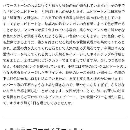
パワーストーンのお店に行くと様々な種類の石が売られていますが、その中で
も「ピンクエピドート」と呼ばれるものがあります。エピドートとは日本語で
は「緑簾石」と呼ばれ、この文字の通り通常は緑色や黒っぽい色をしていま
す。ですがエピドートは、結晶内の鉄やマンガンの含有量によって色が変わる
ことがあり、マンガンが多く含まれている場合、柔らかなピンク色に鮮やかな
赤色のかけらが混ざり込んだような美しい色合いになります。その色合いから
も想像できるように、誰かを好きになる気持ちや愛情表現力を高めてくれると
され、恋愛の力を支えてくれる石として人気のある天然石です。今回はそんな
愛情パワーを与えてくれる美しい天然石をイメージしたネイルチップを作成し
てみました。全体は同じピンクカラーでまとまっていますが、少しづつ色味を
変え、4種類のピンクを使用しています。小指には本物のピンクエピドートのよ
うな天然石をイメージしたデザインを。花柄のレースを施した部分は、色味の
下に虹色に光るホロを仕込んでいるため、角度を変えるとほのかに光ります。
オパール系の宝石のような上品な輝きなので、華やかになりすぎず、さりげな
いキラキラ感を楽しむことができます。女性が持つことで、強いお守りの効果
が発揮されると言われているピンクエピドート。その愛情パワーを指先に宿し
て、キラキラ輝く1日を過ごしてみませんか。
・＊カラーコーディネート＊・