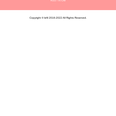
RSS
/
ATOM
Copyright © lefil 2016-2022 All Rights Reserved.